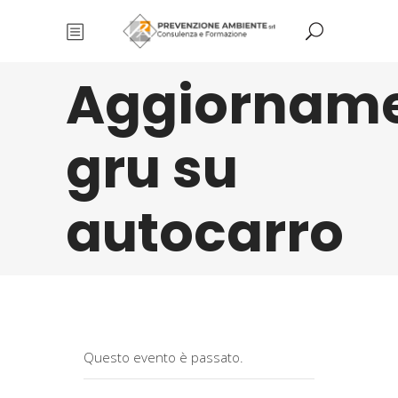
Aggiornam
gru su
autocarro
Questo evento è passato.