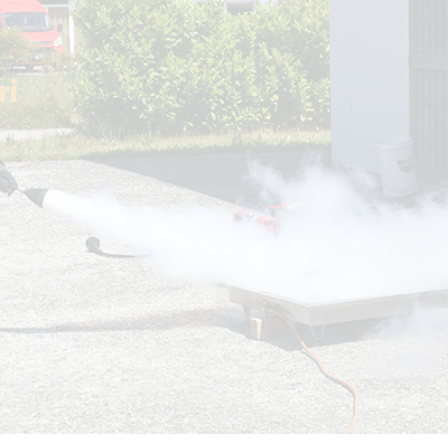
Comune
tocarro
Lavoratori Rischio Alto
Lavoratori Rischio Basso
ri
Lavoratori Rischio Ufficio
Lavoratori Preposti sicurezza
Lavori in quota e DPI anticaduta
Primo soccorso aziende gruppo 
Primo soccorso aziende gruppo 
RLS aziende fino 50 lavoratori
RLS aziende oltre 50 lavoratori
Carrelli elevatori – tutti
Gru su autocarro
Piattaforme elevabili PLE
Addetti uso carroponte