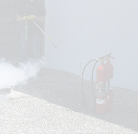
A
B-C