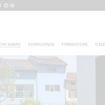
CHI SIAMO
CONSULENZA
FORMAZIONE
CALE
so carroponte
Addetti lavori elettrici
evatori muletti
Antincendio livello 1
evatori braccio telescopico
Antincendio livello 2
evatori muletti e telescopiche
Attività in spazi confinati
evatori tre tipologie
Datori di Lavoro Modulo Comun
e elevabili PLE
Datori di Lavoro RSPP Modulo