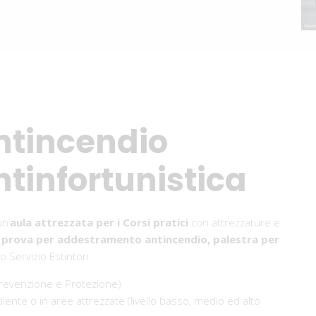
ntincendio
tinfortunistica
n’
aula attrezzata per i Corsi pratici
con attrezzature e
prova per addestramento antincendio, palestra per
ro Servizio Estintori.
 Prevenzione e Protezione)
iente o in aree attrezzate (livello basso, medio ed alto