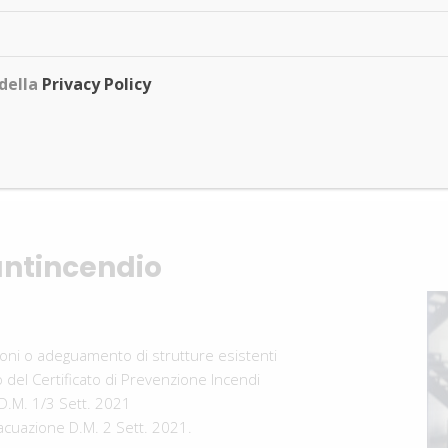
della
Privacy Policy
antincendio
oni o adeguamento di strutture esistenti
 del Certificato di Prevenzione Incendi
 D.M. 1/3 Sett. 2021
acuazione D.M. 2 Sett. 2021.