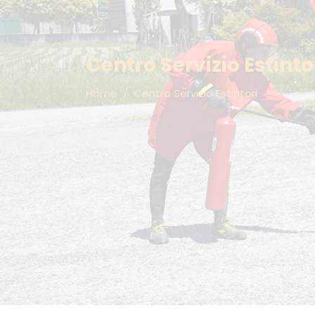
Datori di Lavoro Modulo Comune
Gru su au
Datori di lavoro RSPP Modulo Comune
Datori Lavoro RSPP Modulo 3
Centro Servizio Estinto
Costruzioni
Lavoratori Preposti
Home
/
Centro Servizio Estintori
Lavoratori Rischio Alto
Lavoratori Rischio Medio
Lavoratori Rischio Basso
Lavoratori Rischio Ufficio
Lavori in quota e dpi anticaduta
Lavoratori in Spazi confinati
RLS Rappresentante lavoratori
Utilizzo diisocianati in sicurezza