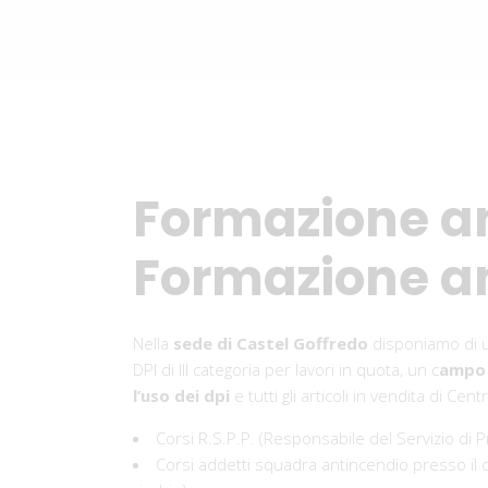
Formazione a
Formazione an
Nella
sede di Castel Goffredo
disponiamo di u
DPI di III categoria per lavori in quota, un c
ampo 
l’uso dei dpi
e tutti gli articoli in vendita di Cent
Corsi R.S.P.P. (Responsabile del Servizio di
Corsi addetti squadra antincendio presso il cl