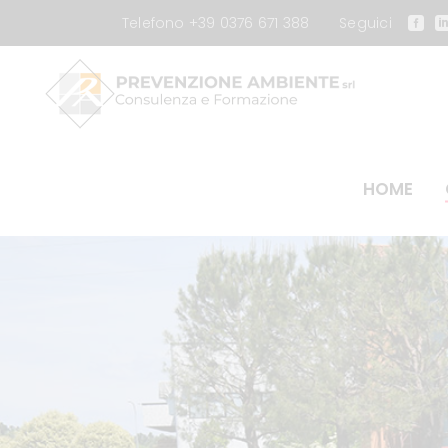
Telefono +39 0376 671 388
Seguici
HOME
Addetti antincendio livello 1
Addetti u
Addetti antincendio livello 2
Carrelli el
Addetti lavori elettrici
Carrelli el
Addetti Primo Soccorso gruppo A
Carrelli el
Addetti Primo Soccorso gruppo B-C
Carrelli el
Base Generale lavoratori
Piattaform