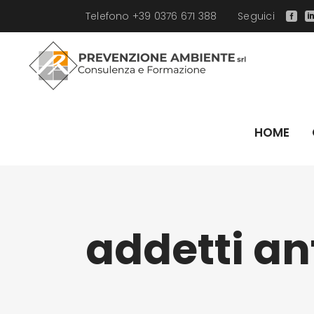
Telefono +39 0376 671 388
Seguici
HOME
Addetti antincendio livello 1
Addetti u
addetti an
Addetti antincendio livello 2
Carrelli el
Addetti lavori elettrici
Carrelli el
Addetti Primo Soccorso gruppo A
Carrelli el
Addetti Primo Soccorso gruppo B-C
Carrelli el
Base Generale lavoratori
Piattaform