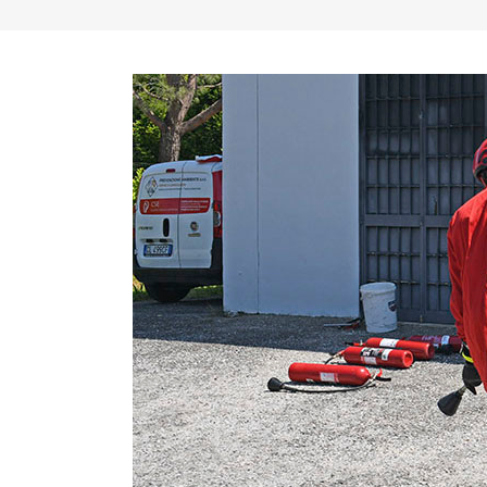
Datori di Lavoro Modulo Comune
Gru su au
Lavoratori Preposti
Lavoratori Rischio Alto
Lavoratori Rischio Medio
Lavoratori Rischio Basso
Lavoratori Rischio Ufficio
Lavori in quota e dpi anticaduta
Lavoratori in Spazi confinati
RLS Rappresentante lavoratori
Utilizzo diisocianati in sicurezza