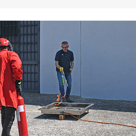
Attività in spazi confinati
tocarro
Lavoratori Rischio Alto
Lavoratori Rischio Basso
Lavoratori Rischio Ufficio
Lavoratori Preposti sicurezza
Lavori in quota e DPI anticaduta
Primo soccorso aziende gruppo 
Primo soccorso aziende gruppo 
RLS aziende fino 50 lavoratori
RLS aziende oltre 50 lavoratori
Carrelli elevatori – tutti
Gru su autocarro
Piattaforme elevabili PLE
Addetti uso carroponte