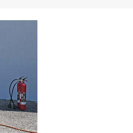
A
B-C