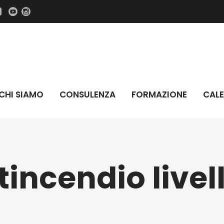
CHI SIAMO
CONSULENZA
FORMAZIONE
CALE
so carroponte
Addetti lavori elettrici
tincendio livel
evatori muletti
Antincendio livello 1
evatori braccio telescopico
Antincendio livello 2
evatori muletti e telescopiche
Datori di Lavoro RSPP – Modulo
Comune
evatori tre tipologie
Datori di Lavoro – Modulo comu
e elevabili PLE