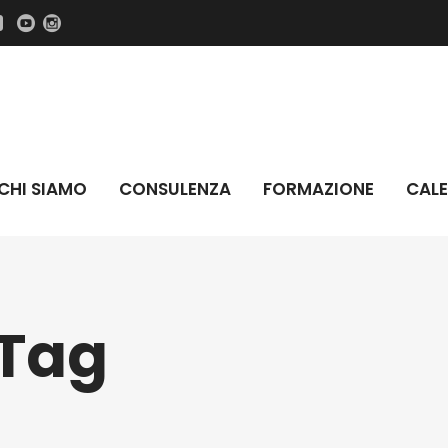
CHI SIAMO
CONSULENZA
FORMAZIONE
CALE
so carroponte
Addetti lavori elettrici
Tag
evatori muletti
Antincendio livello 1
evatori braccio telescopico
Antincendio livello 2
evatori muletti e telescopiche
Datori di Lavoro RSPP – Modulo
Comune
evatori tre tipologie
Datori di Lavoro – Modulo comu
e elevabili PLE