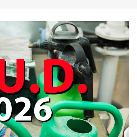
Attività in spazi confinati
tocarro
Lavoratori Rischio Alto
Lavoratori Rischio Basso
Lavoratori Rischio Ufficio
Lavoratori Preposti sicurezza
Lavori in quota e DPI anticaduta
Primo soccorso aziende gruppo 
Primo soccorso aziende gruppo 
RLS aziende fino 50 lavoratori
RLS aziende oltre 50 lavoratori
Carrelli elevatori – tutti
Gru su autocarro
Piattaforme elevabili PLE
Addetti uso carroponte