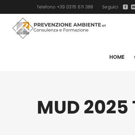
Telefono +39 0376 671 388
Seguici
HOME
Addetti antincendio livello 1
Addetti u
MUD 2025 
Addetti antincendio livello 2
Carrelli el
Addetti lavori elettrici
Carrelli el
Addetti Primo Soccorso gruppo A
Carrelli el
Addetti Primo Soccorso gruppo B-C
Carrelli el
Base Generale lavoratori
Piattaform