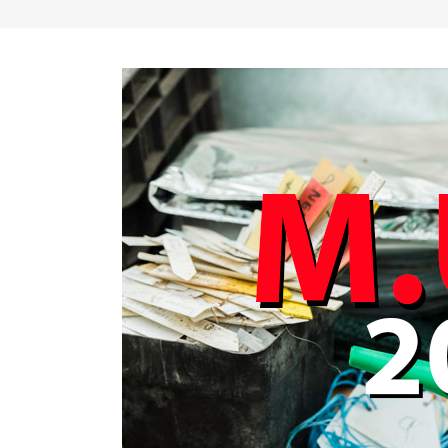
Datori di Lavoro Modulo Comune
Gru su au
Lavoratori Preposti
Lavoratori Rischio Alto
Lavoratori Rischio Medio
Lavoratori Rischio Basso
Lavoratori Rischio Ufficio
Lavori in quota e dpi anticaduta
Lavoratori in Spazi confinati
RLS Rappresentante lavoratori
Utilizzo diisocianati in sicurezza